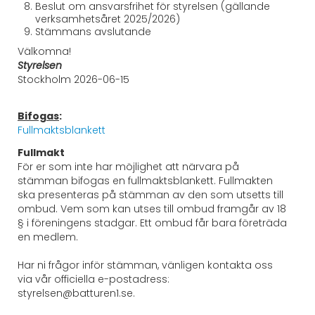
Beslut om ansvarsfrihet för styrelsen (gällande
verksamhetsåret 2025/2026)
Stämmans avslutande
Välkomna!
Styrelsen
Stockholm 2026-06-15
Bifogas
:
Fullmaktsblankett
Fullmakt
För er som inte har möjlighet att närvara på
stämman bifogas en fullmaktsblankett. Fullmakten
ska presenteras på stämman av den som utsetts till
ombud. Vem som kan utses till ombud framgår av 18
§ i föreningens stadgar. Ett ombud får bara företräda
en medlem.
Har ni frågor inför stämman, vänligen kontakta oss
via vår officiella e-postadress:
styrelsen@batturen1.se.