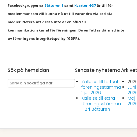
Facebookgrupperna
Båtturen 1
samt
Kvarter HG7
är till för
medlemmar som vill kunna nå ut till varandra via sociala
medier. Notera att dessa inte är en officiell
kommunikationskanal för föreningen. De omfattas därmed inte
av föreningens integritetspolicy (GDPR).
Sök på hemsidan
Senaste nyheterna
Arkive
Kallelse till fortsatt
202
föreningsstämma
Juni
1 juli 2026
202
Kallelse till extra
Maj
föreningsstämma
202
- Brf Båtturen 1