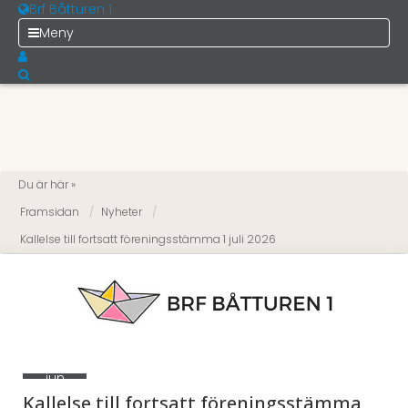
Brf Båtturen 1
Meny
Du är här »
Framsidan
Nyheter
Kallelse till fortsatt föreningsstämma 1 juli 2026
16
jun
2026
Kallelse till fortsatt föreningsstämma