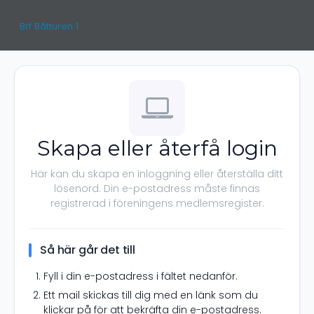
Brf Båtturen 1
Skapa eller återfå login
Här kan du skapa en inloggning eller återställa ditt
lösenord. Din e-postadress måste finnas
registrerad i föreningens medlemsregister.
Så här går det till
Fyll i din e-postadress i fältet nedanför.
Ett mail skickas till dig med en länk som du
klickar på för att bekräfta din e-postadress.